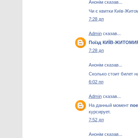
Анонім сказав...
Чи є квитки Київ-Житом
7:28 дп
Admin
сказав...
Поїзд КИЇВ-ЖИТОМИ
7:28 дп
Анонім сказав...
Сколько стоит билет н
6:02 пп
Admin
сказав...
На данный момент
по
курсирует.
7:52 дп
Анонім сказав...