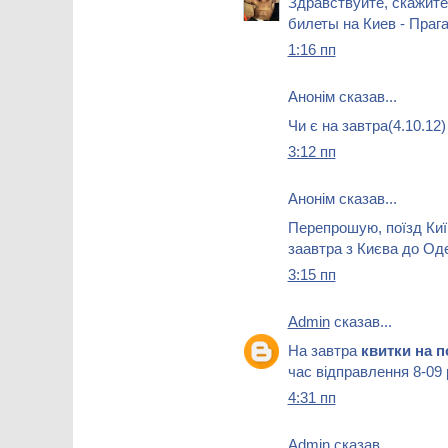
Здравствуйте, скажите
билеты на Киев - Прага,
1:16 пп
Анонім сказав...
Чи є на завтра(4.10.12
3:12 пп
Анонім сказав...
Перепрошую, поїзд Киї
заавтра з Києва до Од
3:15 пп
Admin
сказав...
На завтра
квитки на 
час відправлення 8-09 
4:31 пп
Admin
сказав...