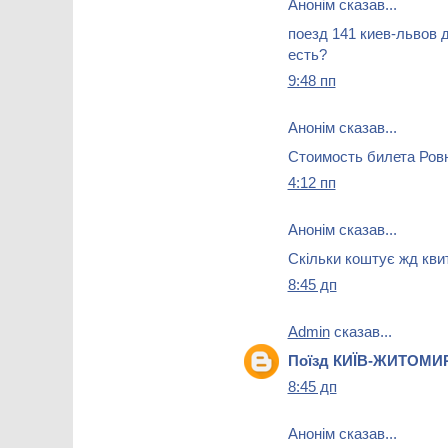
Анонім сказав...
поезд 141 киев-львов 
есть?
9:48 пп
Анонім сказав...
Стоимость билета Ровн
4:12 пп
Анонім сказав...
Скільки коштує жд кви
8:45 дп
Admin
сказав...
Поїзд КИЇВ-ЖИТОМИ
8:45 дп
Анонім сказав...