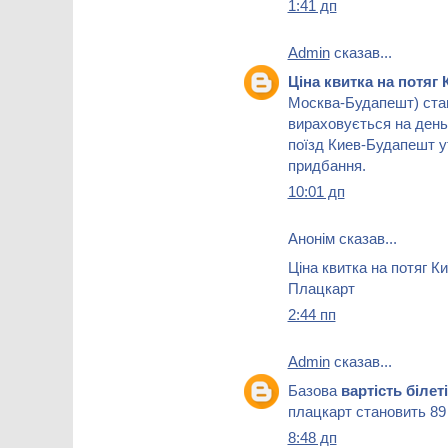
1:41 дп
Admin
сказав...
Ціна квитка на потя
Москва-Будапешт) стан
вираховується на день 
поїзд Киев-Будапешт ут
придбання.
10:01 дп
Анонім сказав...
Ціна квитка на потяг К
Плацкарт
2:44 пп
Admin
сказав...
Базова
вартість білет
плацкарт становить 89
8:48 дп