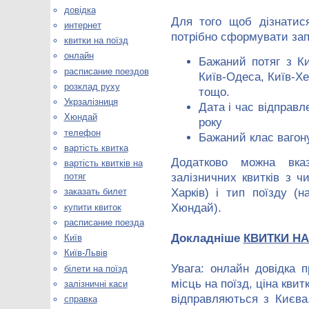
довідка
Для того щоб дізнати
интернет
потрібно сформувати зап
квитки на поїзд
онлайн
Бажаний потяг з Ки
расписание поездов
Київ-Одеса, Київ-Х
розклад руху
тощо.
Укрзалізниця
Дата і час відправл
Хюндай
року
телефон
Бажаний клас вагону
вартість квитка
Додатково можна вказ
вартість квитків на
потяг
залізничних квитків з ч
Харків) і тип поїзду (н
заказать билет
Хюндай).
купити квиток
расписание поезда
Докладніше
КВИТКИ НА 
Київ
Київ-Львів
Увага: онлайн довідка п
білети на поїзд
місць на поїзд, ціна квит
залізничні каси
відправляються з Києва
справка