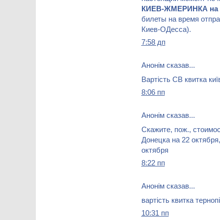
КИЕВ-ЖМЕРИНКА на 
билеты на время отпра
Киев-ОДесса).
7:58 дп
Анонім сказав...
Вартість СВ квитка киї
8:06 пп
Анонім сказав...
Скажите, пож., стоимо
Донецка на 22 октября
октября
8:22 пп
Анонім сказав...
вартість квитка терноп
10:31 пп