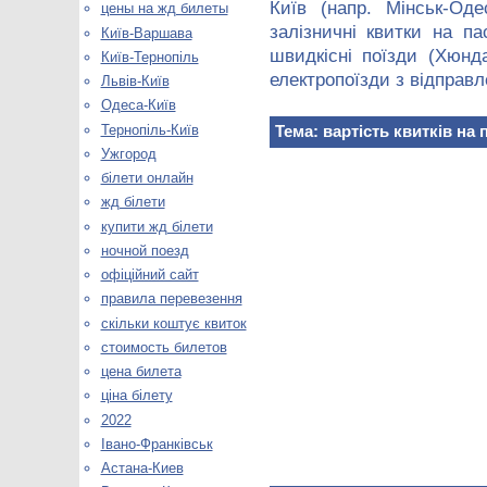
Київ (напр. Мінськ-Од
цены на жд билеты
залізничні квитки на пас
Київ-Варшава
швидкісні поїзди (Хюнда
Київ-Тернопіль
електропоїзди з відправл
Львів-Київ
Одеса-Київ
Тернопіль-Київ
Тема: вартість квитків на п
Ужгород
білети онлайн
жд білети
купити жд білети
ночной поезд
офіційний сайт
правила перевезення
скільки коштує квиток
стоимость билетов
цена билета
ціна білету
2022
Івано-Франківськ
Астана-Киев