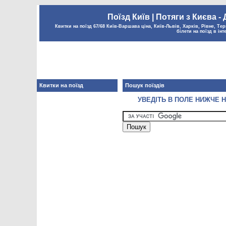
Поїзд Київ | Потяги з Києва -
Квитки на поїзд 67/68 Київ-Варшава ціна, Київ-Львів, Харків, Рівне, Тер
білети на поїзд в інт
Квитки на поїзд
Пошук поїздів
УВЕДІТЬ В ПОЛЕ НИЖЧЕ Н