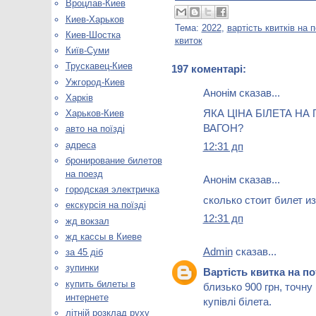
Вроцлав-Киев
Киев-Харьков
Тема:
2022
,
вартість квитків на п
Киев-Шостка
квиток
Київ-Суми
Трускавец-Киев
197 коментарі:
Ужгород-Киев
Анонім сказав...
Харків
ЯКА ЦІНА БІЛЕТА НА
Харьков-Киев
ВАГОН?
авто на поїзді
адреса
12:31 дп
бронирование билетов
на поезд
Анонім сказав...
городская электричка
сколько стоит билет и
екскурсія на поїзді
12:31 дп
жд вокзал
жд кассы в Киеве
Admin
сказав...
за 45 діб
зупинки
Вартість квитка на 
купить билеты в
близько 900 грн, точну
интернете
купівлі білета.
літній розклад руху