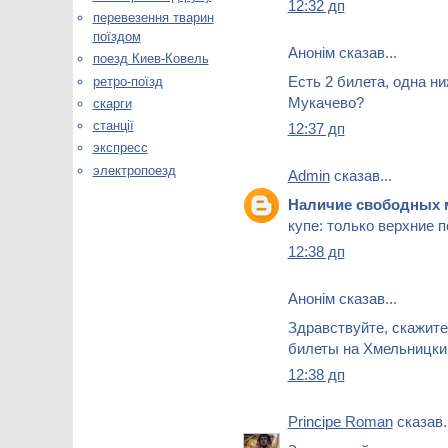
12:32 дп
перевезення тварин
поїздом
Анонім сказав...
поезд Киев-Ковель
Есть 2 билета, одна ни
ретро-поїзд
Мукачево?
скарги
станції
12:37 дп
экспресс
электропоезд
Admin
сказав...
Наличие свободных 
купе: только верхние 
12:38 дп
Анонім сказав...
Здравствуйте, скажите
билеты на Хмельницкий 
12:38 дп
Principe Roman
сказав..