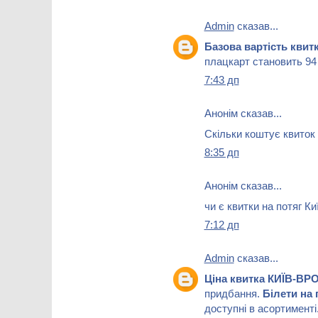
Admin
сказав...
Базова вартість кви
плацкарт становить 94 
7:43 дп
Анонім сказав...
Скільки коштує квиток
8:35 дп
Анонім сказав...
чи є квитки на потяг Ки
7:12 дп
Admin
сказав...
Ціна квитка КИЇВ-В
придбання.
Білети на
доступні в асортименті