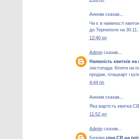
Анонім сказав...
Чи є в наявності квиток
до Тернополя на 30.11.
12:40 пп
Admin
сказав...
Наявність квитків на
листопада: білети на п
продаж, плацкарт і куп
4:44 пп
Анонім сказав...
Яка вартість квитка СВ
11:52 дп
Admin
сказав...
Базова
ціна СВ на по