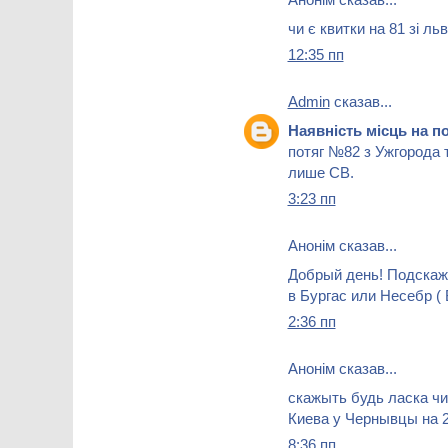
чи є квитки на 81 зі ль
12:35 пп
Admin
сказав...
Наявність місць на п
потяг №82 з Ужгорода 
лише СВ.
3:23 пп
Анонім сказав...
Добрый день! Подскаж
в Бургас или Несебр ( 
2:36 пп
Анонім сказав...
скажыть будь ласка чи
Киева у Чернывцы на 2
8:36 пп