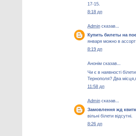
17-15.
8:18 дп
Admin
сказав...
Купить билеты на 
января можно в ассорт
8:19 дп
Анонім сказав...
Чи є в наявності білет
Тернополя? Два місця,п
11:58 дп
Admin
сказав...
Замовлення жд квиткі
вільні білети відсутні.
8:26 дп