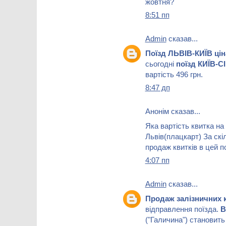
жовтня?
8:51 пп
Admin
сказав...
Поїзд ЛЬВІВ-КИЇВ цін
сьогодні
поїзд КИЇВ-
вартість 496 грн.
8:47 дп
Анонім сказав...
Яка вартість квитка на
Львів(плацкарт) За скі
продаж квитків в цей п
4:07 пп
Admin
сказав...
Продаж залізничних 
відправлення поїзда.
В
("Галичина") становить 