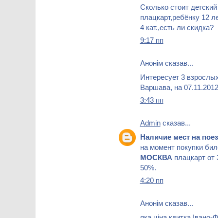
Сколько стоит детский
плацкарт,ребёнку 12 
4 кат.,есть ли скидка?
9:17 пп
Анонім сказав...
Интересует 3 взрослых
Варшава, на 07.11.201
3:43 пп
Admin
сказав...
Наличие мест на по
на момент покупки бил
МОСКВА
плацкарт от 
50%.
4:20 пп
Анонім сказав...
яка ціна квитка Івано-