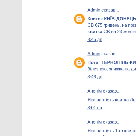
Admin
сказав...
Квиток КИЇВ-ДОНЕЦЬК
СВ 675 гривень, на по
квитка
СВ на 23 жовтня
8:45 дп
Admin
сказав...
Потяг ТЕРНОПІЛЬ-КИ
білизною, знижка на ди
8:46 дп
Анонім сказав...
Яка вартість квитка Ль
8:01 пп
Анонім сказав...
Яка вартість 1-го квит