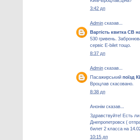
Київ-Вроцлав,ціна?
3:42 дп
Admin
сказав...
Вартість квитка СВ 
530 гривень. Забронюв
сервіс Е-bilet тощо.
8:37 дп
Admin
сказав...
Пасажирський
поїзд 
Вроцлав скасовано.
8:38 дп
Анонім сказав...
Здравствуйте! Есть ли
Днепропетровск ( отпра
билет 2 класса на 14.0
10:15 дп