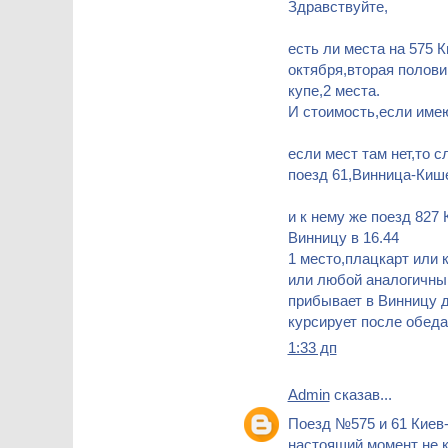
Здравствуйте,
есть ли места на 575 
октября,вторая полови
купе,2 места.
И стоимость,если име
если мест там нет,то 
поезд 61,Винница-Кише
и к нему же поезд 827
Винницу в 16.44
1 место,плацкарт или к
или любой аналогичны
прибывает в Винницу до
курсирует после обеда
1:33 дп
Admin
сказав...
Поезд №575 и 61 Киев
настоящий момент не 