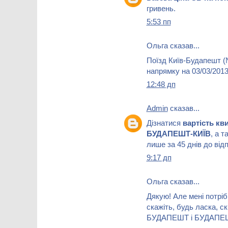
гривень.
5:53 пп
Ольга сказав...
Поїзд Київ-Будапешт (№
напрямку на 03/03/2013
12:48 дп
Admin
сказав...
Дізнатися
вартість кв
БУДАПЕШТ-КИЇВ
, а т
лише за 45 днів до від
9:17 дп
Ольга сказав...
Дякую! Але мені потріб
скажіть, будь ласка, с
БУДАПЕШТ і БУДАПЕШТ