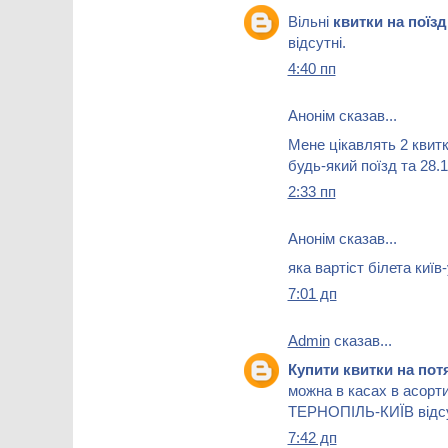
Вільні
квитки на поїз
відсутні.
4:40 пп
Анонім сказав...
Мене цікавлять 2 квитк
будь-який поїзд та 28.
2:33 пп
Анонім сказав...
яка вартіст білета киї
7:01 дп
Admin
сказав...
Купити квитки на по
можна в касах в асорти
ТЕРНОПІЛЬ-КИЇВ відсу
7:42 дп