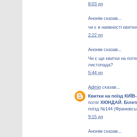
8:03 дп
Анонім сказав...
чи є в наявності квитки
2:22 пп
Анонім сказав...
Чи є ще квитки на потя
листопада?
5:44 пп
Admin
сказав...
Квитки на поїзд КИЇВ
потяг
ХЮНДАЙ. Білет
поїзд №144 (Франківсь
9:15 дп
Анонім сказав...