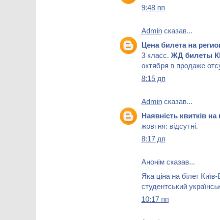
9:48 пп
Admin
сказав...
Цена билета на рег
3 класс.
ЖД билеты 
октября в продаже отс
8:15 дп
Admin
сказав...
Наявність квитків на
жовтня: відсутні.
8:17 дп
Анонім сказав...
Яка ціна на білет Київ
студентський українсь
10:17 пп