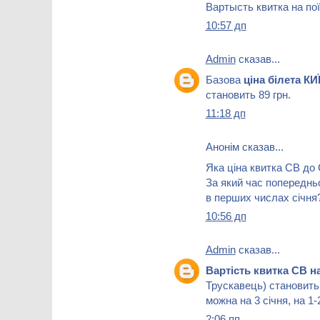
Вартысть квитка на пої
10:57 дп
Admin
сказав...
Базова
ціна білета К
становить 89 грн.
11:18 дп
Анонім сказав...
Яка ціна квитка СВ д
За який час попереднь
в перших числах січня
10:56 дп
Admin
сказав...
Вартість квитка СВ н
Трускавець) становить 
можна на 3 січня, на 1-2
2:06 пп