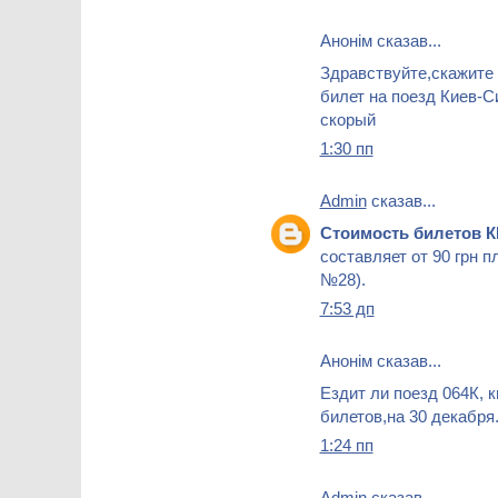
Анонім сказав...
Здравствуйте,скажите 
билет на поезд Киев-Си
скорый
1:30 пп
Admin
сказав...
Стоимость билетов
составляет от 90 грн п
№28).
7:53 дп
Анонім сказав...
Ездит ли поезд 064К, 
билетов,на 30 декабря
1:24 пп
Admin
сказав...