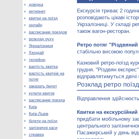
довідка
Екскурсія триває 2 годи
интернет
розповідають цікаві істо
квитки на поїзд
Укрзалізниці. У складі ре
онлайн
також вагон-ресторан.
расписание поездов
розклад руху
Ретро потяг "Різдвяний
Укрзалізниця
стабільно високою попул
Хюндай
телефон
Казковий ретро-поїзд курс
вартість квитка
грудня. "Різдвян експрес"
вартість квитків на
відправлятимуться двічі н
потяг
Розклад ретро поїзд
заказать билет
купити квиток
Відправлення здійснюєтьс
расписание поезда
Київ
Квитки на екскурсійний 
Київ-Львів
придбати мобільному зас
білети на поїзд
центрального залізничног
залізничні каси
Пасажирський у день від
справка