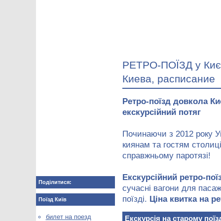
РЕТРО-ПОЇЗД у Києв
Киева, расписание
Ретро-поїзд довкола Ки
екскурсійний потяг
Починаючи з 2012 року У
киянам та гостям столиці
справжньому паротязі!
Екскурсійний ретро-пої
Поділитися:
сучасні вагони для пасаж
поїзді.
Ціна квитка на р
Поїзд Київ
билет на поезд
Екскурсія на старому поїзд