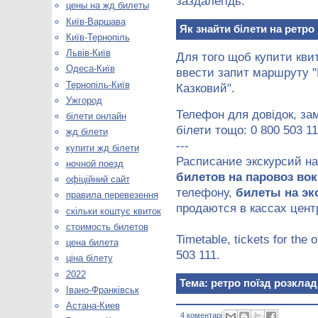
заздалегідь.
цены на жд билеты
Київ-Варшава
Як знайти білети на ретро 
Київ-Тернопіль
Львів-Київ
Для того щоб купити квит
Одеса-Київ
ввести запит маршруту "
Тернопіль-Київ
Казковий".
Ужгород
Телефон для довідок, зам
білети онлайн
білети тощо: 0 800 503 11
жд білети
---
купити жд білети
Расписание экскурсий на
ночной поезд
билетов на паровоз во
офіційний сайт
телефону,
билеты на эк
правила перевезення
продаются в кассах цент
скільки коштує квиток
стоимость билетов
Timetable, tickets for the 
цена билета
503 111.
ціна білету
2022
Тема: ретро поїзд розклад
Івано-Франківськ
Астана-Киев
4 коментарі