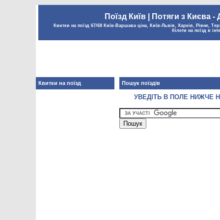
Поїзд Київ | Потяги з Києва -
Квитки на поїзд 67/68 Київ-Варшава ціна, Київ-Львів, Харків, Рівне, Тер
білети на поїзд в інт
Квитки на поїзд
Пошук поїздів
УВЕДІТЬ В ПОЛЕ НИЖЧЕ Н