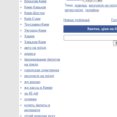
Вроцлав-Киев
Тема:
довідка
,
екскурсія на поїзд
Киев-Харьков
ретро-поїзд
,
телефон
Киев-Шостка
Київ-Суми
Новіші публікації
Гол
Трускавец-Киев
Квитки, ціни на б
Ужгород-Киев
Харків
Харьков-Киев
авто на поїзді
адреса
бронирование билетов
на поезд
городская электричка
екскурсія на поїзді
жд вокзал
жд кассы в Киеве
за 45 діб
зупинки
купить билеты в
интернете
літній розклад руху