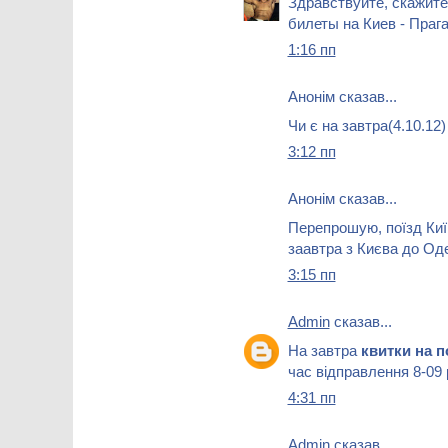
Здравствуйте, скажите
билеты на Киев - Прага,
1:16 пп
Анонім сказав...
Чи є на завтра(4.10.12
3:12 пп
Анонім сказав...
Перепрошую, поїзд Киї
заавтра з Києва до Од
3:15 пп
Admin
сказав...
На завтра
квитки на 
час відправлення 8-09 
4:31 пп
Admin
сказав...