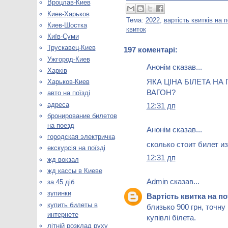
Вроцлав-Киев
Киев-Харьков
Тема:
2022
,
вартість квитків на п
Киев-Шостка
квиток
Київ-Суми
Трускавец-Киев
197 коментарі:
Ужгород-Киев
Анонім сказав...
Харків
ЯКА ЦІНА БІЛЕТА НА
Харьков-Киев
ВАГОН?
авто на поїзді
адреса
12:31 дп
бронирование билетов
на поезд
Анонім сказав...
городская электричка
сколько стоит билет и
екскурсія на поїзді
12:31 дп
жд вокзал
жд кассы в Киеве
Admin
сказав...
за 45 діб
зупинки
Вартість квитка на 
купить билеты в
близько 900 грн, точну
интернете
купівлі білета.
літній розклад руху