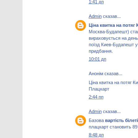
1:41 дп
Admin
сказав...
Ціна квитка на потя
Москва-Будапешт) стан
вираховується на день 
поїзд Киев-Будапешт ут
придбання.
10:01 дп
Анонім сказав...
Ціна квитка на потяг К
Плацкарт
2:44 пп
Admin
сказав...
Базова
вартість білет
плацкарт становить 89
8:48 дп