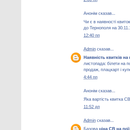
Анонім сказав...
Чи є в наявності квиток
до Тернополя на 30.11.
12:40 пп
Admin
сказав...
Наявність квитків на
листопада: білети на п
продаж, плацкарт і куп
4:44 пп
Анонім сказав...
Яка вартість квитка СВ
11:52 дп
Admin
сказав...
Базова
ціна СВ на по