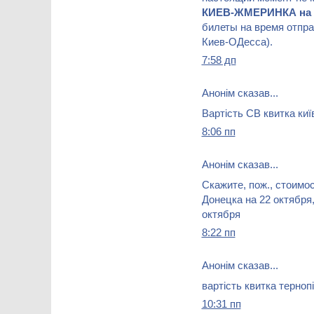
КИЕВ-ЖМЕРИНКА на 
билеты на время отпра
Киев-ОДесса).
7:58 дп
Анонім сказав...
Вартість СВ квитка киї
8:06 пп
Анонім сказав...
Скажите, пож., стоимо
Донецка на 22 октября
октября
8:22 пп
Анонім сказав...
вартість квитка терноп
10:31 пп