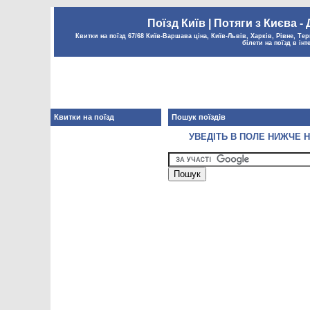
Поїзд Київ | Потяги з Києва -
Квитки на поїзд 67/68 Київ-Варшава ціна, Київ-Львів, Харків, Рівне, Тер
білети на поїзд в інт
Квитки на поїзд
Пошук поїздів
УВЕДІТЬ В ПОЛЕ НИЖЧЕ Н