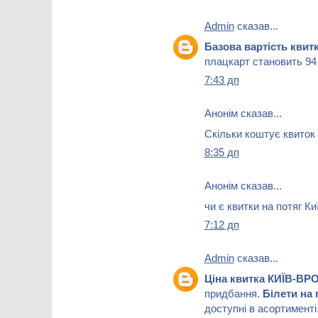
Admin
сказав...
Базова вартість кви
плацкарт становить 94 
7:43 дп
Анонім сказав...
Скільки коштує квиток
8:35 дп
Анонім сказав...
чи є квитки на потяг Ки
7:12 дп
Admin
сказав...
Ціна квитка КИЇВ-В
придбання.
Білети на
доступні в асортименті