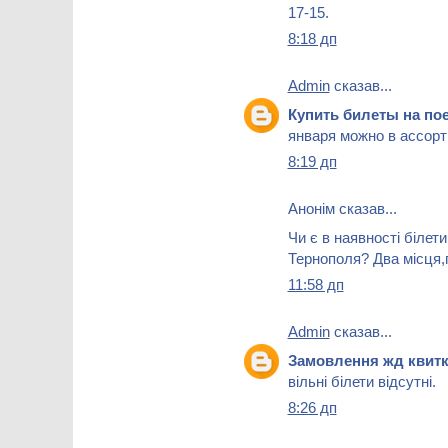
17-15.
8:18 дп
Admin
сказав...
Купить билеты на 
января можно в ассорт
8:19 дп
Анонім сказав...
Чи є в наявності білет
Тернополя? Два місця,п
11:58 дп
Admin
сказав...
Замовлення жд квиткі
вільні білети відсутні.
8:26 дп