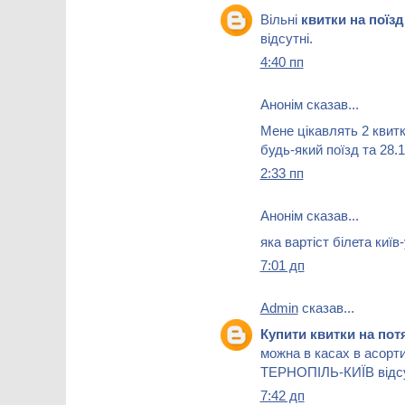
Вільні
квитки на поїз
відсутні.
4:40 пп
Анонім сказав...
Мене цікавлять 2 квитк
будь-який поїзд та 28.
2:33 пп
Анонім сказав...
яка вартіст білета киї
7:01 дп
Admin
сказав...
Купити квитки на по
можна в касах в асорти
ТЕРНОПІЛЬ-КИЇВ відсу
7:42 дп