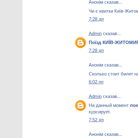
Анонім сказав...
Чи є квитки Київ-Житом
7:28 дп
Admin
сказав...
Поїзд КИЇВ-ЖИТОМИ
7:28 дп
Анонім сказав...
Сколько стоит билет н
6:02 пп
Admin
сказав...
На данный момент
по
курсирует.
7:52 дп
Анонім сказав...