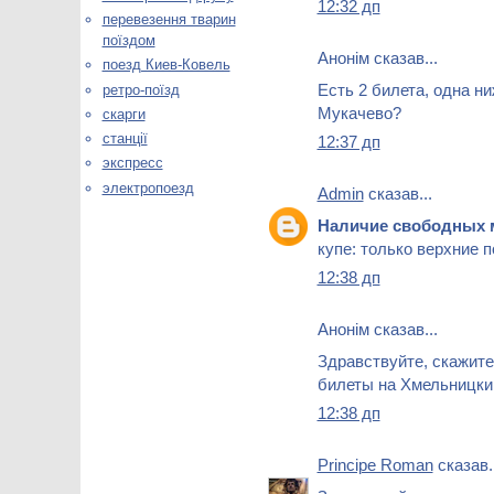
12:32 дп
перевезення тварин
поїздом
Анонім сказав...
поезд Киев-Ковель
Есть 2 билета, одна ни
ретро-поїзд
Мукачево?
скарги
станції
12:37 дп
экспресс
электропоезд
Admin
сказав...
Наличие свободных 
купе: только верхние 
12:38 дп
Анонім сказав...
Здравствуйте, скажите
билеты на Хмельницкий 
12:38 дп
Principe Roman
сказав..