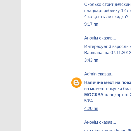
Сколько стоит детский
плацкарт,ребёнку 12 
4 кат.,есть ли скидка?
9:17 пп
Анонім сказав...
Интересует 3 взрослых
Варшава, на 07.11.201
3:43 пп
Admin
сказав...
Наличие мест на по
на момент покупки бил
МОСКВА
плацкарт от 
50%.
4:20 пп
Анонім сказав...
яка ціна квитка Івано-