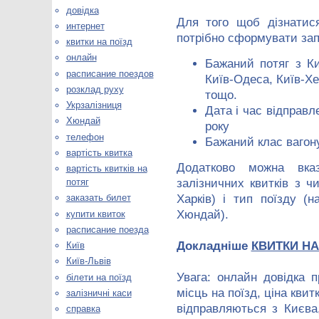
довідка
Для того щоб дізнати
интернет
потрібно сформувати зап
квитки на поїзд
онлайн
Бажаний потяг з Ки
расписание поездов
Київ-Одеса, Київ-Х
розклад руху
тощо.
Укрзалізниця
Дата і час відправл
Хюндай
року
телефон
Бажаний клас вагону
вартість квитка
Додатково можна вказ
вартість квитків на
потяг
залізничних квитків з ч
Харків) і тип поїзду (н
заказать билет
Хюндай).
купити квиток
расписание поезда
Докладніше
КВИТКИ НА 
Київ
Київ-Львів
Увага: онлайн довідка п
білети на поїзд
місць на поїзд, ціна квит
залізничні каси
відправляються з Києва
справка