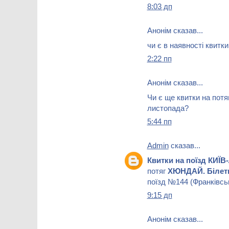
8:03 дп
Анонім сказав...
чи є в наявності квитки
2:22 пп
Анонім сказав...
Чи є ще квитки на потя
листопада?
5:44 пп
Admin
сказав...
Квитки на поїзд КИЇВ
потяг
ХЮНДАЙ. Білет
поїзд №144 (Франківсь
9:15 дп
Анонім сказав...