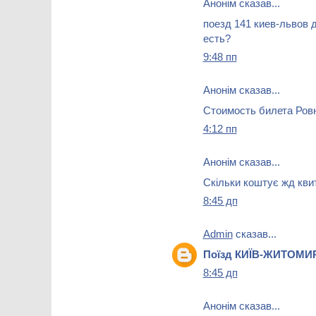
Анонім сказав...
поезд 141 киев-львов 
есть?
9:48 пп
Анонім сказав...
Стоимость билета Ровн
4:12 пп
Анонім сказав...
Скільки коштує жд кви
8:45 дп
Admin
сказав...
Поїзд КИЇВ-ЖИТОМИ
8:45 дп
Анонім сказав...