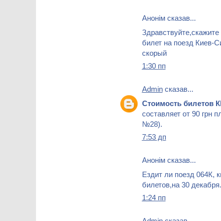
Анонім сказав...
Здравствуйте,скажите 
билет на поезд Киев-Си
скорый
1:30 пп
Admin
сказав...
Стоимость билетов
составляет от 90 грн п
№28).
7:53 дп
Анонім сказав...
Ездит ли поезд 064К, 
билетов,на 30 декабря
1:24 пп
Admin
сказав...