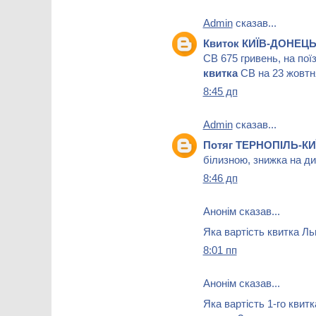
Admin
сказав...
Квиток КИЇВ-ДОНЕЦЬК
СВ 675 гривень, на по
квитка
СВ на 23 жовтня
8:45 дп
Admin
сказав...
Потяг ТЕРНОПІЛЬ-КИ
білизною, знижка на ди
8:46 дп
Анонім сказав...
Яка вартість квитка Ль
8:01 пп
Анонім сказав...
Яка вартість 1-го квит