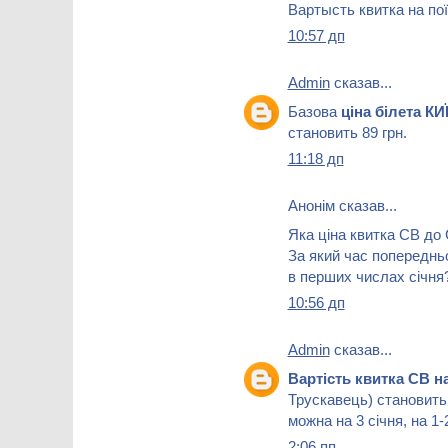
Вартысть квитка на пої
10:57 дп
Admin
сказав...
Базова
ціна білета К
становить 89 грн.
11:18 дп
Анонім сказав...
Яка ціна квитка СВ д
За який час попереднь
в перших числах січня
10:56 дп
Admin
сказав...
Вартість квитка СВ н
Трускавець) становить 
можна на 3 січня, на 1-2
2:06 пп