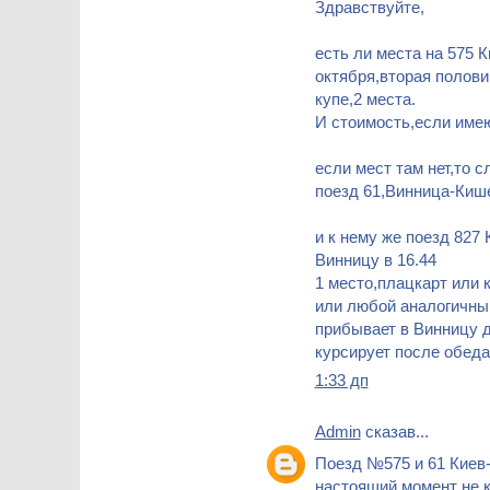
Здравствуйте,
есть ли места на 575 
октября,вторая полови
купе,2 места.
И стоимость,если име
если мест там нет,то 
поезд 61,Винница-Кише
и к нему же поезд 827
Винницу в 16.44
1 место,плацкарт или к
или любой аналогичны
прибывает в Винницу до
курсирует после обеда
1:33 дп
Admin
сказав...
Поезд №575 и 61 Киев
настоящий момент не 