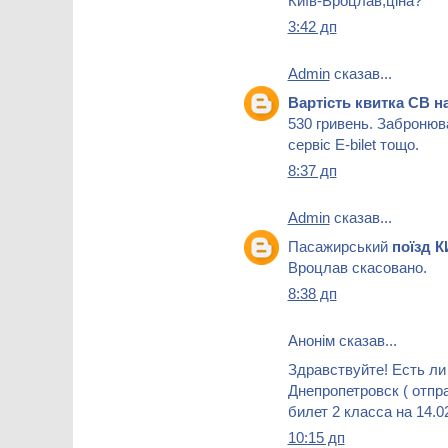
Київ-Вроцлав,ціна?
3:42 дп
Admin
сказав...
Вартість квитка СВ 
530 гривень. Забронюв
сервіс Е-bilet тощо.
8:37 дп
Admin
сказав...
Пасажирський
поїзд 
Вроцлав скасовано.
8:38 дп
Анонім сказав...
Здравствуйте! Есть ли
Днепропетровск ( отпра
билет 2 класса на 14.0
10:15 дп