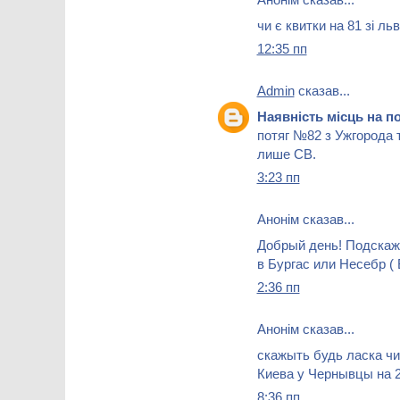
чи є квитки на 81 зі ль
12:35 пп
Admin
сказав...
Наявність місць на п
потяг №82 з Ужгорода 
лише СВ.
3:23 пп
Анонім сказав...
Добрый день! Подскаж
в Бургас или Несебр ( 
2:36 пп
Анонім сказав...
скажыть будь ласка чи
Киева у Чернывцы на 2
8:36 пп