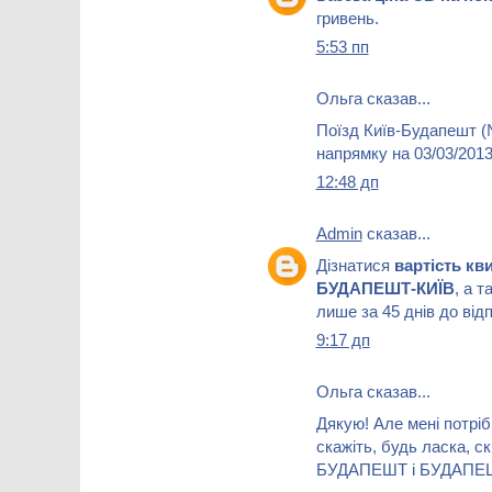
гривень.
5:53 пп
Ольга сказав...
Поїзд Київ-Будапешт (№
напрямку на 03/03/2013
12:48 дп
Admin
сказав...
Дізнатися
вартість кв
БУДАПЕШТ-КИЇВ
, а т
лише за 45 днів до від
9:17 дп
Ольга сказав...
Дякую! Але мені потріб
скажіть, будь ласка, с
БУДАПЕШТ і БУДАПЕШТ