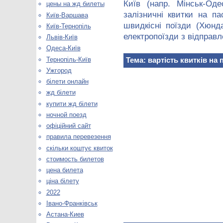
Київ (напр. Мінськ-Од
цены на жд билеты
залізничні квитки на пас
Київ-Варшава
швидкісні поїзди (Хюнда
Київ-Тернопіль
електропоїзди з відправл
Львів-Київ
Одеса-Київ
Тернопіль-Київ
Тема: вартість квитків на п
Ужгород
білети онлайн
жд білети
купити жд білети
ночной поезд
офіційний сайт
правила перевезення
скільки коштує квиток
стоимость билетов
цена билета
ціна білету
2022
Івано-Франківськ
Астана-Киев