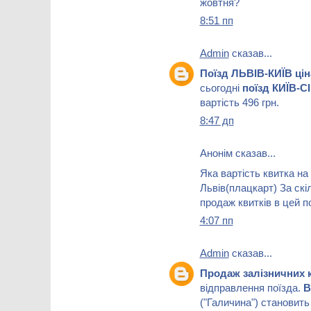
жовтня?
8:51 пп
Admin
сказав...
Поїзд ЛЬВІВ-КИЇВ цін
сьогодні
поїзд КИЇВ-
вартість 496 грн.
8:47 дп
Анонім сказав...
Яка вартість квитка на
Львів(плацкарт) За скі
продаж квитків в цей п
4:07 пп
Admin
сказав...
Продаж залізничних 
відправлення поїзда.
В
("Галичина") становить 