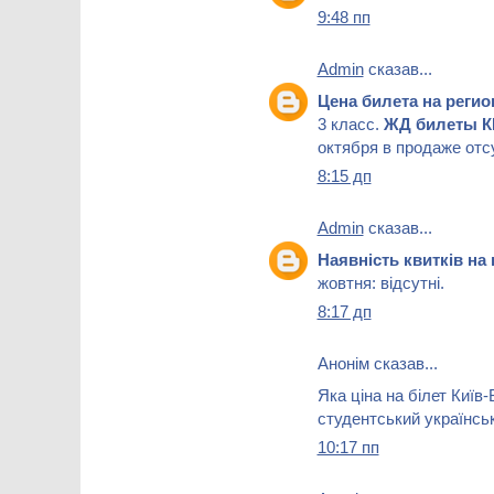
9:48 пп
Admin
сказав...
Цена билета на рег
3 класс.
ЖД билеты 
октября в продаже отс
8:15 дп
Admin
сказав...
Наявність квитків на
жовтня: відсутні.
8:17 дп
Анонім сказав...
Яка ціна на білет Київ
студентський українсь
10:17 пп