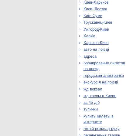
Киев-Харьков
Киев-Шостка
Київ-Суми
Трускавец-Киев
Ужгород-Киев
Харків
Харьков-Киев
авто на поїзді
адреса
бронирование билетов
на поезд
городская электричка
екскурсія на поїзді
жд вокзал
жд кассы в Киеве
за 45 діб
зупинки
купить билеты в
интернете
літній розклад руху
перевезення тварин