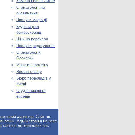
Замена прав в Литве
Стоматологічне
обладнання
Послуги медіації
Будівництво
бомбосховищ
Ціни на переклад
Послуги редагування
Стоматологія
Осокорки
Магазин протеїну
Restart charity
Бюро перекладів у
Києві
Студія лазерної
епіляції
мативний характер. Сайт не
ві зміни. Адміністрація не несе
ертайтеся до квиткових кас