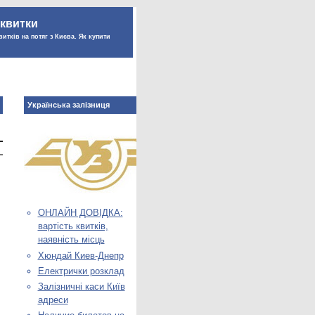
 квитки
витків на потяг з Києва. Як купити
Українська залізниця
ОНЛАЙН ДОВІДКА:
вартість квитків,
наявність місць
Хюндай Киев-Днепр
Електрички розклад
Залізничні каси Київ
адреси