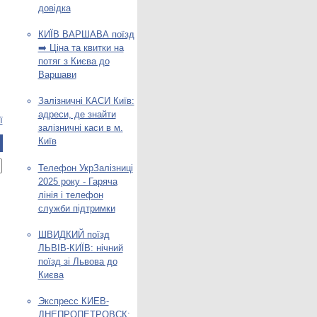
довідка
КИЇВ ВАРШАВА поїзд
➡️ Ціна та квитки на
потяг з Києва до
Варшави
Залізничні КАСИ Київ:
адреси, де знайти
ї
залізничні каси в м.
Київ
Телефон УкрЗалізниці
2025 року - Гаряча
лінія і телефон
служби підтримки
ШВИДКИЙ поїзд
ЛЬВІВ-КИЇВ: нічний
поїзд зі Львова до
Києва
Экспресс КИЕВ-
ДНЕПРОПЕТРОВСК: