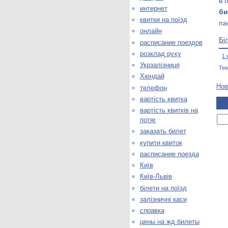
в 
интернет
би
квитки на поїзд
па
онлайн
Бі
расписание поездов
розклад руху
1 
Укрзалізниця
Те
Хюндай
Нов
телефон
вартість квитка
вартість квитків на
потяг
заказать билет
купити квиток
расписание поезда
Київ
Київ-Львів
білети на поїзд
залізничні каси
справка
цены на жд билеты