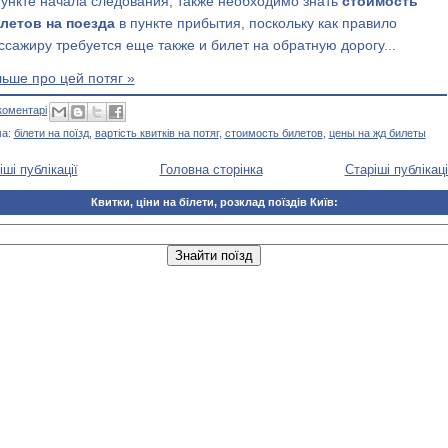
пункте начала следования, также необходимо знать
стоимость
летов на поезда
в пункте прибытия, поскольку как правило
ссажиру требуется еще также и билет на обратную дорогу...
льше про цей потяг »
коментарі
ма:
білети на поїзд
,
вартість квитків на потяг
,
стоимость билетов
,
цены на жд билеты
іші публікації
Головна сторінка
Старіші публікаці
Квитки, ціни на білети, розклад поїздів Київ: