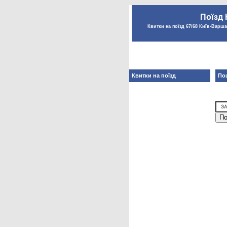
Поїзд 
Квитки на поїзд 67/68 Київ-Варшав
Квитки на поїзд
Пош