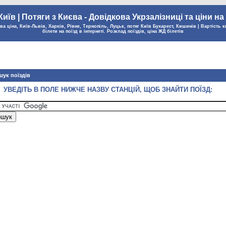
Київ | Потяги з Києва - Довідкова Укрзалізниці та ціни на
а ціна, Київ-Львів, Харків, Рівне, Тернопіль, Луцьк, потяг Київ Бухарест, Кишинів | Вартість к
білети на поїзд в інтернеті. Розклад поїздів, ціна ЖД білетів
ук поїздів
УВЕДІТЬ В ПОЛЕ НИЖЧЕ НАЗВУ СТАНЦІЙ, ЩОБ ЗНАЙТИ ПОЇЗД: