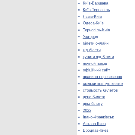
Київ-Варшава
Київ-Тернопіль
Львів-Київ
Одеса-Київ
Тернопіль-Київ
Ужгород
білети онлайн
жд білети
купити жд білети
ночной поезд
офіційний сайт
правила перевезення
скільки коштує квиток
стоимость билетов
цена билета
ціна білету
2022
Івано-Франківськ
Астана-Киев
Вроцлав-Киев