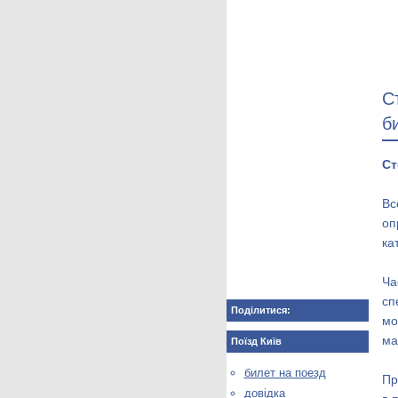
С
б
Ст
Вс
оп
ка
Ча
сп
Поділитися:
мо
ма
Поїзд Київ
билет на поезд
Пр
довідка