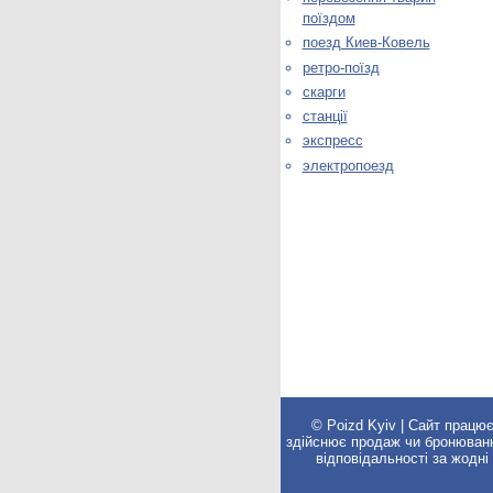
поїздом
поезд Киев-Ковель
ретро-поїзд
скарги
станції
экспресс
электропоезд
© Poizd Kyiv | Сайт працю
здійснює продаж чи бронювання 
відповідальності за жодні