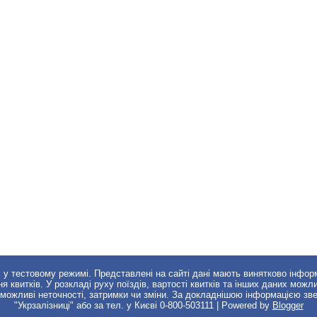
є у тестовому режимі. Представлені на сайті дані мають винятково інфор
квитків. У розкладі руху поїздів, вартості квитків та інших даних можли
 можливі неточності, затримки чи зміни. За докладнішою інформацією зв
"Укрзалізниці" або за тел. у Києві 0-800-503111 | Powered by
Blogger