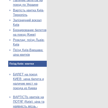
Наличие билетов на
поезд по Украине
Вартість квитка Київ-
Тернопіль
Залізничний вокзал
Київ
Бронирование билетов
на поезд (Киев)
Розклад: поїзд Львів-
Київ
Поїзд Київ-Варшава:
ціна квитків
Поїзд Київ: квитки
БИЛЕТ на поезд
КИЕВ: цена билета и
наличие мест на
поезда из Киева
ВАРТІСТЬ квитків на
ПОТЯГ (Київ): ціна та
наявність місць -