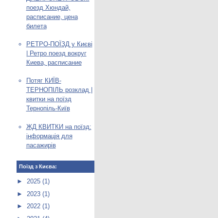
поезд Хюндай,
расписание, цена
билета
РЕТРО-ПОЇЗД у Києві
| Ретро поезд вокруг
Киева, расписание
Потяг КИЇВ-
ТЕРНОПІЛЬ розклад |
квитки на поїзд
Тернопіль-Київ
ЖД КВИТКИ на поїзд:
інформація для
пасажирів
Поїзд з Києва:
►
2025
(1)
►
2023
(1)
►
2022
(1)