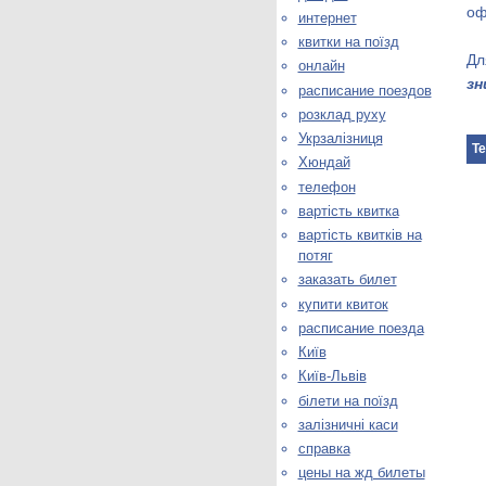
оф
интернет
квитки на поїзд
Дл
онлайн
зн
расписание поездов
розклад руху
Укрзалізниця
Те
Хюндай
телефон
вартість квитка
вартість квитків на
потяг
заказать билет
купити квиток
расписание поезда
Київ
Київ-Львів
білети на поїзд
залізничні каси
справка
цены на жд билеты