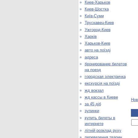
Киев-Харьков
Киев-Шостка
Київ-Суми
Трускавец-Киев
Ужгород-Киев
Харків
Харьков-Киев
авто на поїзді
адреса
бронирование билетов
на поезд
городская электричка
екскурсія на поїзді
жд вокзал
жд кассы в Киеве
Нов
за 45 діб
зупинки
купить билеты в
интернете
літній розклад руху
перевезення тварин