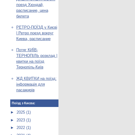
поезд Хюндай,
расписание, цена
билета
РЕТРО-ПОЇЗД у Києві
| Ретро поезд вокруг
Киева, расписание
Потяг КИЇВ-
ТЕРНОПІЛЬ розклад |
квитки на поїзд
Тернопіль-Київ
ЖД КВИТКИ на поїзд:
інформація для
пасажирів
Поїзд з Києва:
►
2025
(1)
►
2023
(1)
►
2022
(1)