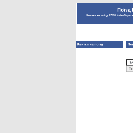
Поїзд 
Квитки на поїзд 67/68 Київ-Варшав
Квитки на поїзд
Пош