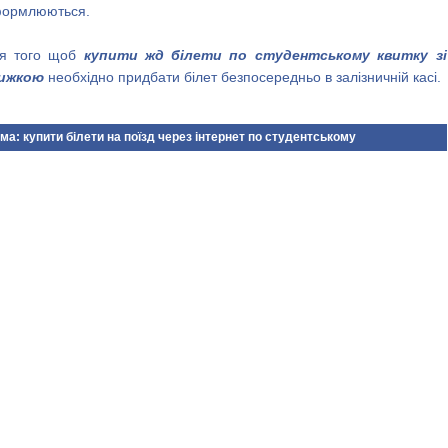
ормлюються.
я того щоб
купити жд білети по студентському квитку зі
ижкою
необхідно придбати білет безпосередньо в залізничній касі.
ма: купити білети на поїзд через інтернет по студентському