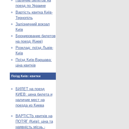
Наличие билетов на
поезд по Украине
Вартість квитка Київ-
Тернопіль
Залізничний вокзал
Київ
Бронирование билетов
на поезд (Киев)
Розклад: поїзд Львів-
Київ
Поїзд Київ-Варшава:
ціна квитків
Поїзд Київ: квитки
БИЛЕТ на поезд
КИЕВ: цена билета и
наличие мест на
поезда из Киева
ВАРТІСТЬ квитків на
ПОТЯГ (Київ): ціна та
наявність місць -