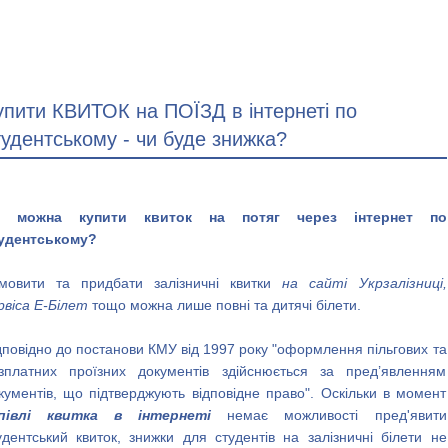
упити КВИТОК на ПОЇЗД в інтернеті по
тудентському - чи буде знижка?
и можна купити квиток на потяг через інтернет по
удентському?
мовити та придбати залізничні квитки
на сайті Укрзалізниці,
рвіса Е-Білет
тощо можна лише повні та дитячі білети.
дповідно до постанови КМУ від 1997 року "оформлення пільгових та
зплатних проїзних документів здійснюється за пред’явленням
кументів, що підтверджують відповідне право". Оскільки в момент
півлі квитка в інтернеті
немає можливості пред'явити
удентський квиток, знижки для студентів на залізничні білети не