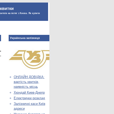
 квитки
витків на потяг з Києва. Як купити
Українська залізниця
ОНЛАЙН ДОВІДКА:
вартість квитків,
наявність місць
Хюндай Киев-Днепр
Електрички розклад
Залізничні каси Київ
адреси