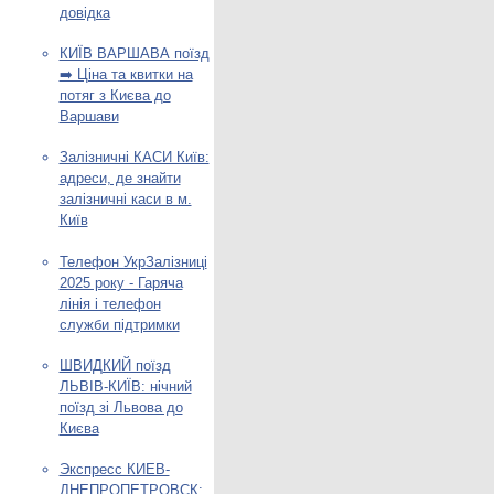
довідка
КИЇВ ВАРШАВА поїзд
➡️ Ціна та квитки на
потяг з Києва до
Варшави
Залізничні КАСИ Київ:
адреси, де знайти
залізничні каси в м.
Київ
Телефон УкрЗалізниці
2025 року - Гаряча
лінія і телефон
служби підтримки
ШВИДКИЙ поїзд
ЛЬВІВ-КИЇВ: нічний
поїзд зі Львова до
Києва
Экспресс КИЕВ-
ДНЕПРОПЕТРОВСК: