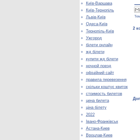
Київ-Варшава
Київ-Тернопіль
Те
Львів-Київ
Одеса-Київ
2 к
Тернопіль-Київ
Ужгород
білети онлайн
жд білети
купити жд білети
ночной поезд
офіційний сайт
правила перевезення
скільки коштує квиток
стоимость билетов
Доп
цена билета
ціна білету
2022
Івано-Франківськ
Астана-Киев
Вроцлав-Киев