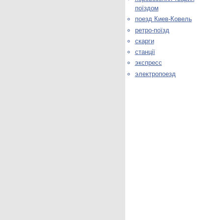
поїздом
поезд Киев-Ковель
ретро-поїзд
скарги
станції
экспресс
электропоезд