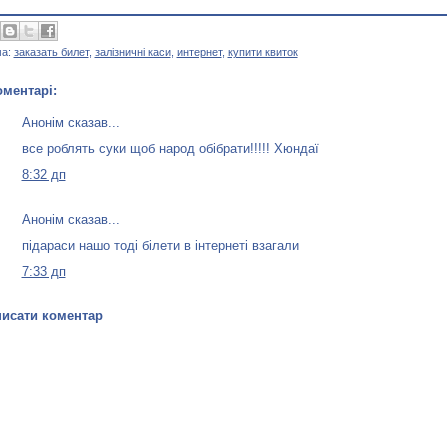
ма:
заказать билет
,
залізничні каси
,
интернет
,
купити квиток
оментарі:
Анонім сказав...
все роблять суки щоб народ обібрати!!!!! Хюндаї
8:32 дп
Анонім сказав...
підараси нашо тоді білети в інтернеті взагали
7:33 дп
исати коментар