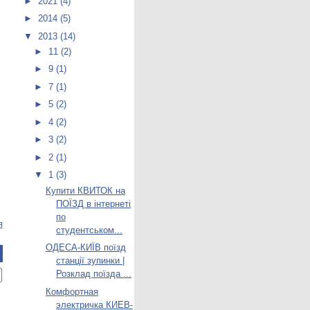
►
2021
(4)
►
2014
(5)
▼
2013
(14)
►
11
(2)
►
9
(1)
►
7
(1)
►
5
(2)
►
4
(2)
►
3
(2)
►
2
(1)
▼
1
(3)
Купити КВИТОК на
ПОЇЗД в інтернеті
по
я
студентськом...
ОДЕСА-КИЇВ поїзд
станції зупинки |
Розклад поїзда ...
Комфортная
электричка КИЕВ-