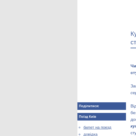
К
с
Ч
ст
За
се
Ві
Поділитися:
бе
Поїзд Київ
до
ку
билет на поезд
ст
довідка