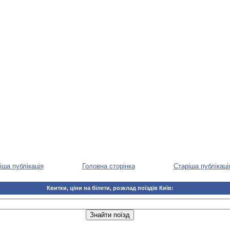
іша публікація
Головна сторінка
Старіша публікаці
Квитки, ціни на білети, розклад поїздів Київ: