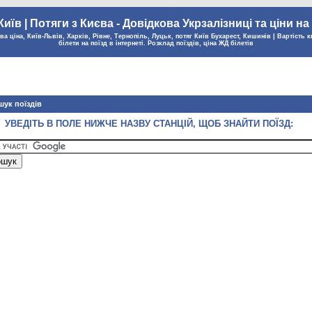
Київ | Потяги з Києва - Довідкова Укрзалізниці та ціни на
а ціна, Київ-Львів, Харків, Рівне, Тернопіль, Луцьк, потяг Київ Бухарест, Кишинів | Вартість к
білети на поїзд в інтернеті. Розклад поїздів, ціна ЖД білетів
ук поїздів
УВЕДІТЬ В ПОЛЕ НИЖЧЕ НАЗВУ СТАНЦІЙ, ЩОБ ЗНАЙТИ ПОЇЗД: